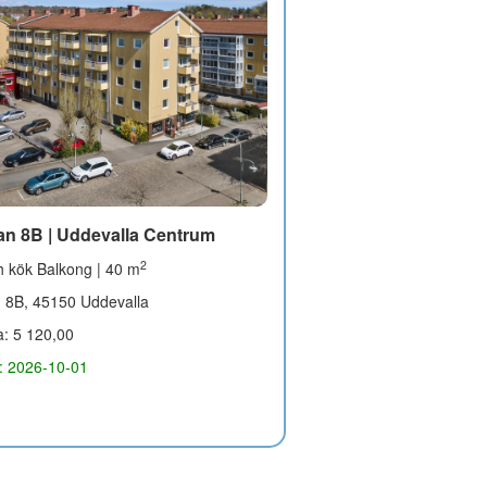
an 8B | Uddevalla Centrum
2
 kök Balkong | 40 m
n 8B, 45150 Uddevalla
a: 5 120,00
g: 2026-10-01