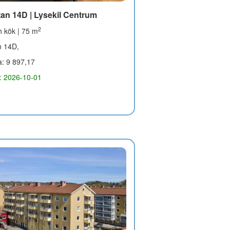
an 14D | Lysekil Centrum
2
 kök | 75 m
n 14D,
a: 9 897,17
g: 2026-10-01