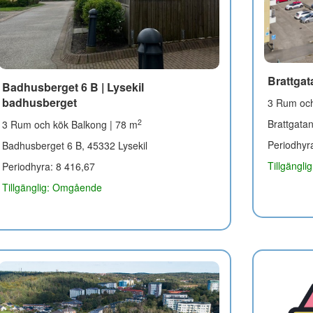
Brattgat
Badhusberget 6 B | Lysekil
badhusberget
3 Rum och
Brattgata
2
3 Rum och kök Balkong | 78 m
Periodhyr
Badhusberget 6 B, 45332 Lysekil
Tillgängli
Periodhyra: 8 416,67
Tillgänglig: Omgående