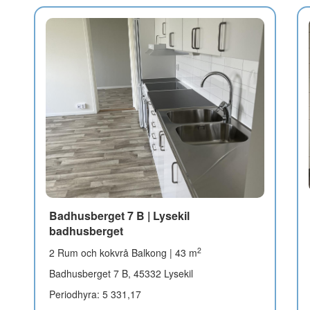
Badhusberget 7 B | Lysekil
badhusberget
2
2 Rum och kokvrå Balkong | 43 m
Badhusberget 7 B, 45332 Lysekil
Periodhyra: 5 331,17