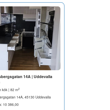
sbergsgatan 14A | Uddevalla
m
2
 kök | 82 m
ergsgatan 14A, 45130 Uddevalla
a: 10 386,00