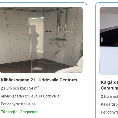
Kilbäcksgatan 21 | Uddevalla Centrum
Kålgård
Centru
2
2 Rum och kök | 54 m
Kilbäcksgatan 21, 45130 Uddevalla
2 Rum och
Periodhyra: 8 234,54
Kålgårdsb
Tillgänglig: Omgående
Periodhyr