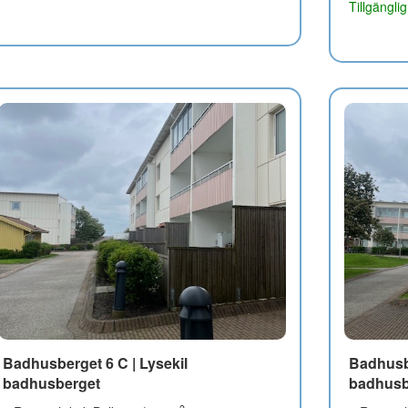
Tillgängli
Badhusberget 6 C | Lysekil
Badhusbe
badhusberget
badhusb