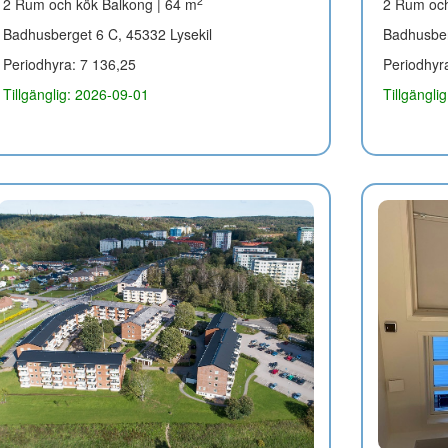
2
2 Rum och kök Balkong | 64 m
2 Rum och
Badhusberget 6 C, 45332 Lysekil
Badhusber
Periodhyra: 7 136,25
Periodhyr
Tillgänglig: 2026-09-01
Tillgängli