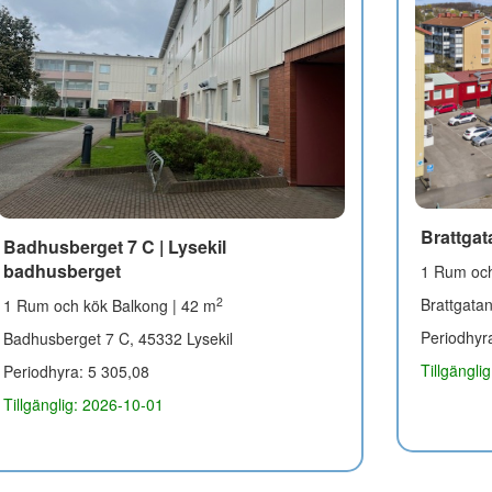
Brattgat
Badhusberget 7 C | Lysekil
badhusberget
1 Rum och
Brattgata
2
1 Rum och kök Balkong | 42 m
Periodhyr
Badhusberget 7 C, 45332 Lysekil
Tillgängli
Periodhyra: 5 305,08
Tillgänglig: 2026-10-01