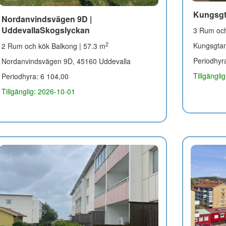
Kungsgt
Nordanvindsvägen 9D |
UddevallaSkogslyckan
3 Rum och
Kungsgta
2
2 Rum och kök Balkong | 57.3 m
Periodhyr
Nordanvindsvägen 9D, 45160 Uddevalla
Tillgängli
Periodhyra: 6 104,00
Tillgänglig: 2026-10-01