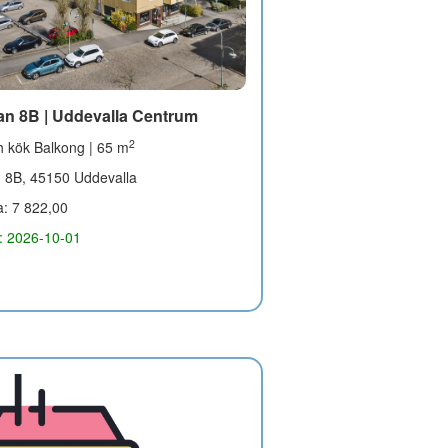
an 8B | Uddevalla Centrum
2
 kök Balkong | 65 m
n 8B, 45150 Uddevalla
a: 7 822,00
g: 2026-10-01