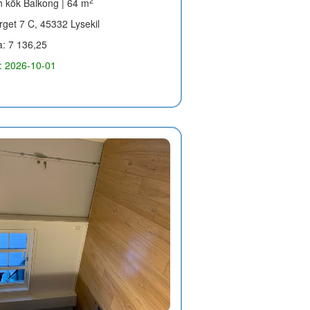
2
 kök Balkong | 64 m
get 7 C, 45332 Lysekil
a: 7 136,25
g: 2026-10-01