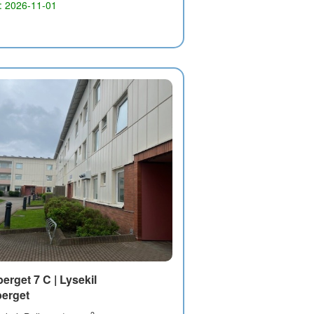
g: 2026-11-01
rget 7 C | Lysekil
erget